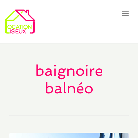
Toggl
navig
baignoire
balnéo