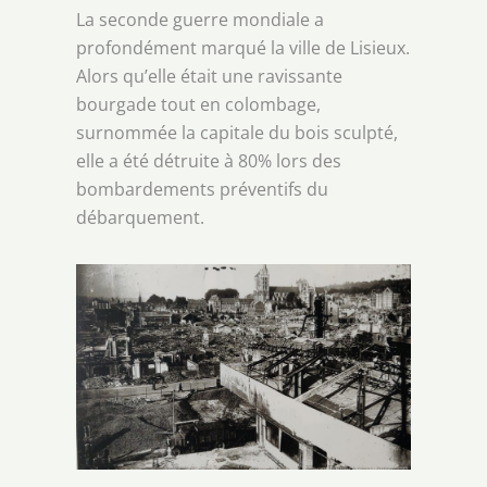
La seconde guerre mondiale a
profondément marqué la ville de Lisieux.
Alors qu’elle était une ravissante
bourgade tout en colombage,
surnommée la capitale du bois sculpté,
elle a été détruite à 80% lors des
bombardements préventifs du
débarquement.